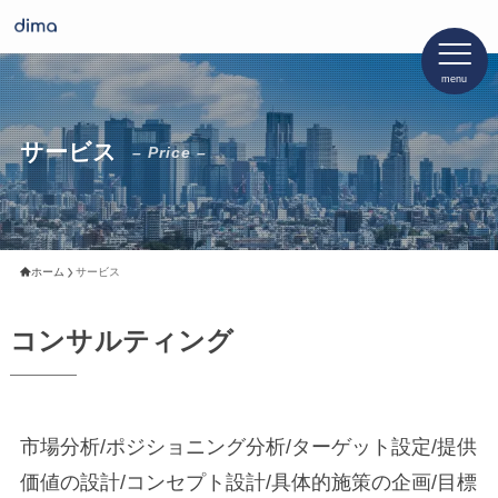
menu
サービス
– Price –
ホーム
サービス
コ
ン
サ
ル
テ
ィ
ン
グ
市場分析/ポジショニング分析/ターゲット設定/提供
価値の設計/コンセプト設計/具体的施策の企画/目標