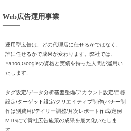
W
e
b
広
告
運
用
事
業
運用型広告は、どの代理店に任せるかではなく、
誰に任せるかで成果が変わります。弊社では、
Yahoo,Googleの資格と実績を持った人間が運用い
たします。
タグ設定/データ分析基盤整備/アカウント設定/目標
設定/ターゲット設定/クリエイティブ制作(バナー制
作は別費用)/デイリー調整/月次レポート作成/定例
MTGにて貴社広告施策の成果を最大化いたしま
す。