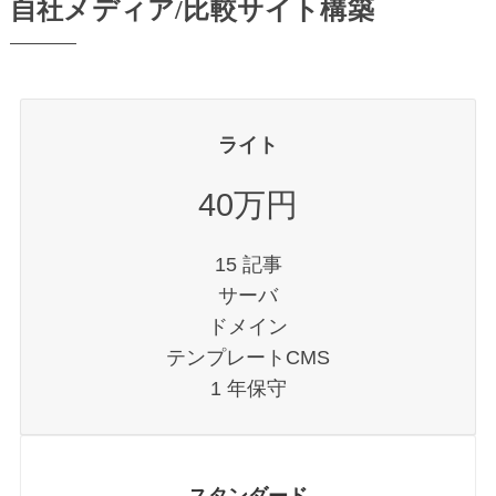
自
社
メ
デ
ィ
ア
/
比
較
サ
イ
ト
構
築
ライト
40万円
15 記事
サーバ
ドメイン
テンプレートCMS
1 年保守