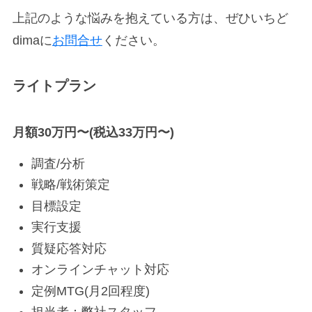
上記のような悩みを抱えている方は、ぜひいちど
dimaに
お問合せ
ください。
ライトプラン
HOME
月額30万円〜(税込33万円〜)
調査/分析
戦略/戦術策定
ABOUT
目標設定
実行支援
質疑応答対応
SERVICE
オンラインチャット対応
定例MTG(月2回程度)